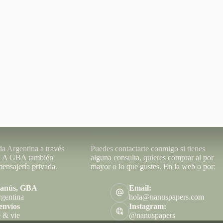
Contacto
da Argentina a través
Puedes contactarte conmigo si tienes
o. A GBA también
alguna consulta, quieres comprar al por
ensajería privada.
mayor o lo que gustes. En la web o por:
Lanús, GBA
Email:
rgentina
hola@nanuspapers.com
envíos
Instagram:
 & vie
@nanuspapers