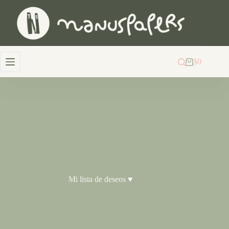
Saltar
al
contenido
$
0
Carro
de
compra
Mi lista de deseos ♥