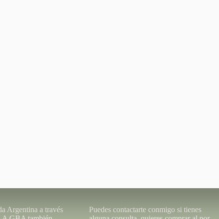
Remember Me
ón de usuario. Si no 
tienes la opción 
 registrado una nueva.
Contacto
da Argentina a través
Puedes contactarte conmigo si tienes
o. A GBA también
alguna consulta, quieres comprar al por