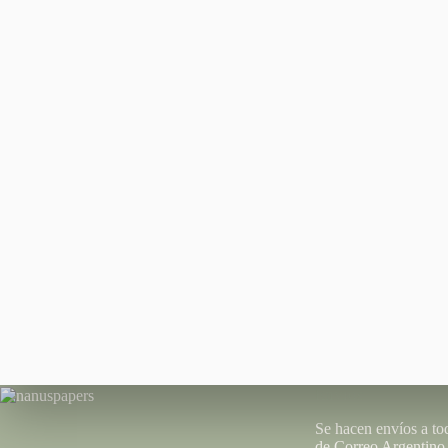
¡Conectarme!
¡Hola! Completa con tus datos para iniciar tu sesi
recuerdas la contraseña en el menú "Mi Cuenta" 
"Restablecer contraseña" que te enviará al mail
¿No tienes cuenta aún? ¡Registrate!
Envíos
Se hacen envíos a to
de Correo Argentin